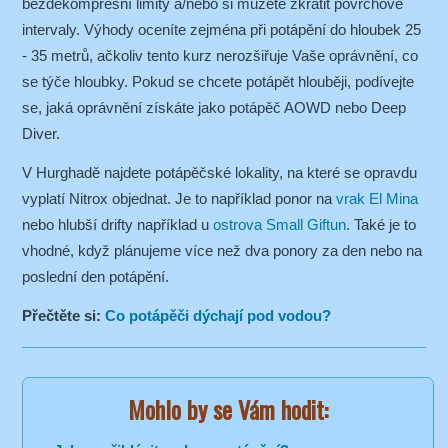
bezdekompresní limity a/nebo si můžete zkrátit povrchové
intervaly. Výhody oceníte zejména při potápění do hloubek 25
- 35 metrů, ačkoliv tento kurz nerozšiřuje Vaše oprávnění, co
se týče hloubky. Pokud se chcete potápět hlouběji, podívejte
se, jaká oprávnění získáte jako potápěč AOWD nebo Deep
Diver.
V Hurghadě najdete potápěčské lokality, na které se opravdu
vyplatí Nitrox objednat. Je to například ponor na
vrak El Mina
nebo hlubší drifty například u
ostrova Small Giftun
. Také je to
vhodné, když plánujeme více než dva ponory za den nebo na
poslední den potápění.
Přečtěte si:
Co potápěči dýchají pod vodou?
Mohlo by se Vám hodit: