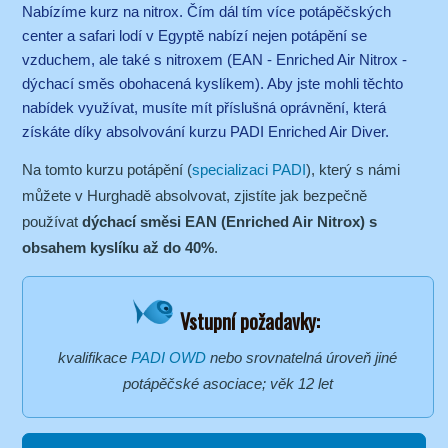
Nabízíme kurz na nitrox. Čím dál tím více potápěčských
center a safari lodí v Egyptě nabízí nejen potápění se
vzduchem, ale také s nitroxem (EAN - Enriched Air Nitrox -
dýchací směs obohacená kyslíkem). Aby jste mohli těchto
nabídek využívat, musíte mít příslušná oprávnění, která
získáte díky absolvování kurzu PADI Enriched Air Diver.
Na tomto kurzu potápění (
specializaci PADI
), který s námi
můžete v Hurghadě absolvovat, zjistíte jak bezpečně
používat
dýchací směsi EAN (Enriched Air Nitrox) s
obsahem kyslíku až do 40%
.
Vstupní požadavky:
kvalifikace
PADI OWD
nebo srovnatelná úroveň jiné
potápěčské asociace; věk 12 let