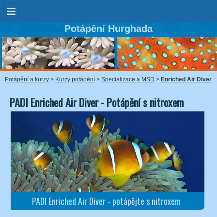
Potápění Hurghada
Potápění a kurzy
>
Kurzy potápění
>
Specializace a MSD
>
Enriched Air Diver
PADI Enriched Air Diver - Potápění s nitroxem
PADI Enriched Air Diver - potápějte s nitroxem