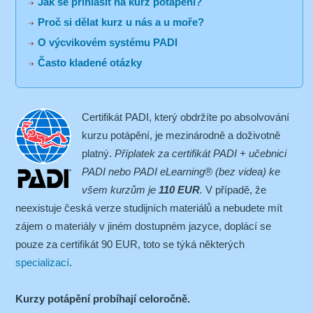
Jak se přihlásit na kurz potápění?
Proč si dělat kurz u nás a u moře?
O výcvikovém systému PADI
Často kladené otázky
Certifikát PADI, který obdržíte po absolvování
kurzu potápění, je mezinárodně a doživotně
platný.
Příplatek za certifikát PADI + učebnici
PADI nebo PADI eLearning® (bez videa) ke
všem kurzům je
110 EUR
.
V případě, že
neexistuje česká verze studijních materiálů a nebudete mít
zájem o materiály v jiném dostupném jazyce, doplácí se
pouze za certifikát 90 EUR, toto se týká některých
specializací
.
Kurzy potápění probíhají celoročně.