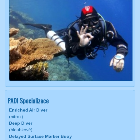
PADI Specializace
Enriched Air Diver
(nitrox)
Deep Diver
(hloubkové)
Delayed Surface Marker Buoy