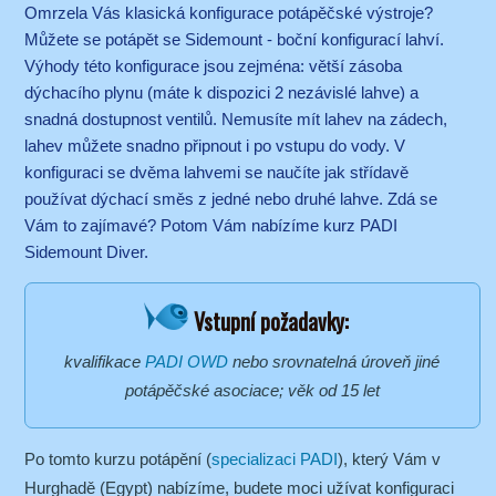
Omrzela Vás klasická konfigurace potápěčské výstroje?
Můžete se potápět se Sidemount - boční konfigurací lahví.
Výhody této konfigurace jsou zejména: větší zásoba
dýchacího plynu (máte k dispozici 2 nezávislé lahve) a
snadná dostupnost ventilů. Nemusíte mít lahev na zádech,
lahev můžete snadno připnout i po vstupu do vody. V
konfiguraci se dvěma lahvemi se naučíte jak střídavě
používat dýchací směs z jedné nebo druhé lahve. Zdá se
Vám to zajímavé? Potom Vám nabízíme kurz PADI
Sidemount Diver.
Vstupní požadavky:
kvalifikace
PADI OWD
nebo srovnatelná úroveň jiné
potápěčské asociace; věk od 15 let
Po tomto kurzu potápění (
specializaci PADI
), který Vám v
Hurghadě (Egypt) nabízíme, budete moci užívat konfiguraci