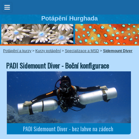
Potápění Hurghada
Potápění a kurzy
>
Kurzy potápění
>
Specializace a MSD
>
Sidemount Diver
PADI Sidemount Diver - Boční konfigurace
PADI Sidemount Diver - bez lahve na zádech