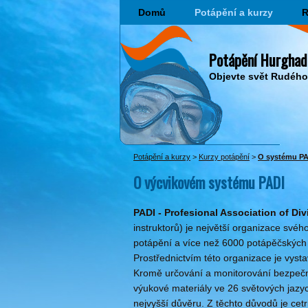
Domů
Potápění a kurzy
R
Potápění Hurghad
Objevte svět Rudéh
Potápění a kurzy
>
Kurzy potápění
>
O systému PA
O výcvikovém systému PADI
PADI - Profesional Association of Div
instruktorů) je největší organizace svéh
potápění a více než 6000 potápěčských 
Prostřednictvím této organizace je vyst
Kromě určování a monitorování bezpečn
výukové materiály ve 26 světových jazyc
nejvyšší důvěru. Z těchto důvodů je cetr