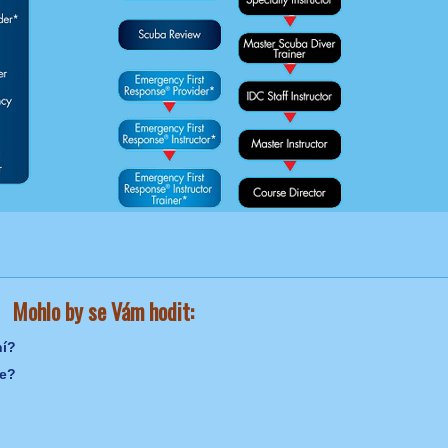
Mohlo by se Vám hodit:
ní?
ře?