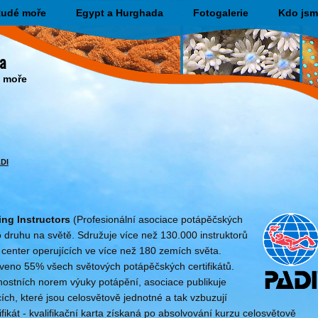
udé moře
Egypt a Hurghada
Fotogalerie
Kdo jsm
a
o moře
DI
ing Instructors
(Profesionální asociace potápěčských
o druhu na světě. Sdružuje více než 130.000 instruktorů
center operujících ve více než 180 zemích světa.
aveno 55% všech světových potápěčských certifikátů.
ostních norem výuky potápění, asociace publikuje
ích, které jsou celosvětově jednotné a tak vzbuzují
ifikát - kvalifikační karta získaná po absolvování kurzu celosvětově