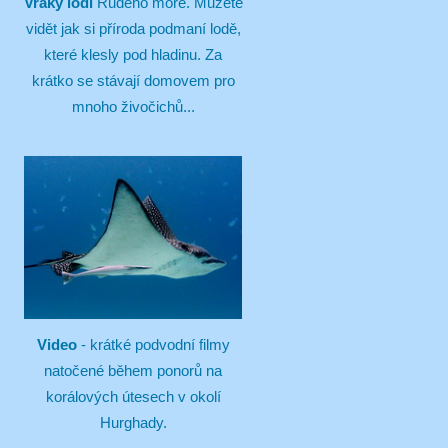
Vraky lodí
Rudého moře. Můžete
vidět jak si příroda podmaní lodě,
které klesly pod hladinu. Za
krátko se stávají domovem pro
mnoho živočichů...
Video
- krátké podvodní filmy
natočené během ponorů na
korálových útesech v okolí
Hurghady.