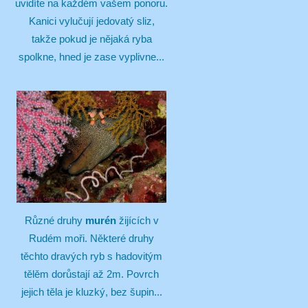
uvidíte na každém vašem ponoru.
Kanici vylučují jedovatý sliz,
takže pokud je nějaká ryba
spolkne, hned je zase vyplivne...
Různé druhy
murén
žijících v
Rudém moři. Některé druhy
těchto dravých ryb s hadovitým
tělěm dorůstají až 2m. Povrch
jejich těla je kluzký, bez šupin...