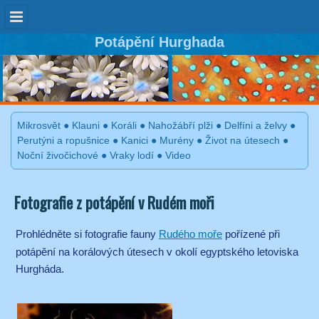
Potápění Hurghada
Mikrosvět
●
Klauni
●
Koráli
●
Nahožábří plži
●
Delfíni a želvy
●
Perutýni a ropušnice
●
Kanici
●
Murény
●
Život na útesech
●
Noční živočichové
●
Vraky lodí
●
Video
Fotografie z potápění v Rudém moři
Prohlédněte si fotografie fauny
Rudého moře
pořízené při
potápění na korálových útesech v okolí egyptského letoviska
Hurgháda.