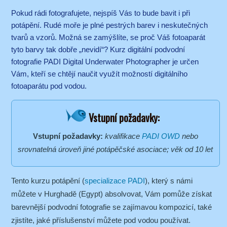
Pokud rádi fotografujete, nejspíš Vás to bude bavit i při
potápění. Rudé moře je plné pestrých barev i neskutečných
tvarů a vzorů. Možná se zamýšlíte, se proč Váš fotoaparát
tyto barvy tak dobře „nevidí“? Kurz digitální podvodní
fotografie PADI Digital Underwater Photographer je určen
Vám, kteří se chtějí naučit využít možností digitálního
fotoaparátu pod vodou.
Vstupní požadavky:
Vstupní požadavky:
kvalifikace
PADI OWD
nebo
srovnatelná úroveň jiné potápěčské asociace; věk od 10 let
Tento kurzu potápění (
specializace PADI
), který s námi
můžete v Hurghadě (Egypt) absolvovat, Vám pomůže získat
barevnější podvodní fotografie se zajímavou kompozicí, také
zjistíte, jaké příslušenství můžete pod vodou používat.