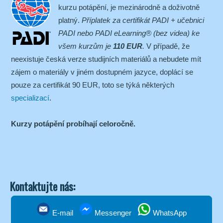
kurzu potápění, je mezinárodně a doživotně
platný.
Příplatek za certifikát PADI + učebnici
PADI nebo PADI eLearning® (bez videa) ke
všem kurzům je
110 EUR
.
V případě, že
neexistuje česká verze studijních materiálů a nebudete mít
zájem o materiály v jiném dostupném jazyce, doplácí se
pouze za certifikát 90 EUR, toto se týká některých
specializací
.
Kurzy potápění probíhají celoročně.
Kontaktujte nás:
E-mail
Messenger
WhatsApp