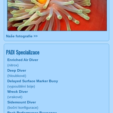
Naše fotografie >>
PADI Specializace
Enriched Air Diver
(nitrox)
Deep Diver
(hloubkové)
Delayed Surface Marker Buoy
(vypouštění bóje)
Wreck Diver
(vrakové)
Sidemount Diver
(boční konfigurace)
Peak Performance Buyoancy