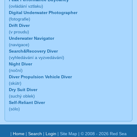
(ovládání vztlaku)
Digital Underwater Photographer
(fotografie)
Drift Diver
(v proudu)
Underwater Navigator
(navigace)
Search&Recovery Diver
(vyhledávání a vyzvedávání)
Night Diver
(noční)
Diver Propulsion Vehicle Diver
(skútr)
Dry Suit Diver
(suchý oblek)
Self-Reliant Diver
(sólo)
|
Home
|
Search
|
Login
|
Site Map
| © 2008 - 2026 Red Sea