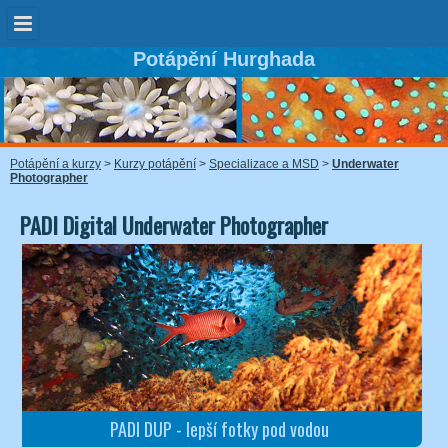
Potápění Hurghada
Potápění a kurzy
>
Kurzy potápění
>
Specializace a MSD
>
Underwater
Photographer
PADI Digital Underwater Photographer
PADI DUP - lepší fotky pod vodou