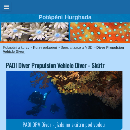
Potápění Hurghada
Potápění a kurzy
>
Kurzy potápění
>
Specializace a MSD
>
Diver Propulsion
Vehicle Diver
PADI Diver Propulsion Vehicle Diver - Skútr
PADI DPV Diver - jízda na skútru pod vodou