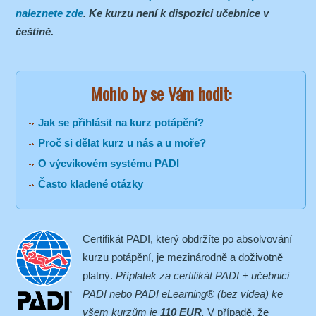
naleznete zde
. Ke kurzu není k dispozici učebnice v
češtině.
Mohlo by se Vám hodit:
Jak se přihlásit na kurz potápění?
Proč si dělat kurz u nás a u moře?
O výcvikovém systému PADI
Často kladené otázky
Certifikát PADI, který obdržíte po absolvování
kurzu potápění, je mezinárodně a doživotně
platný.
Příplatek za certifikát PADI + učebnici
PADI nebo PADI eLearning® (bez videa) ke
všem kurzům je
110 EUR
.
V případě, že