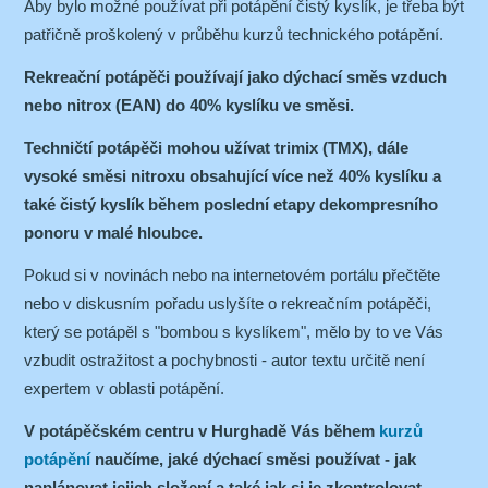
Aby bylo možné používat při potápění čistý kyslík, je třeba být
patřičně proškolený v průběhu kurzů technického potápění.
Rekreační potápěči používají jako dýchací směs vzduch
nebo nitrox (EAN) do 40% kyslíku ve směsi.
Techničtí potápěči mohou užívat trimix (TMX), dále
vysoké směsi nitroxu obsahující více než 40% kyslíku a
také čistý kyslík během poslední etapy dekompresního
ponoru v malé hloubce.
Pokud si v novinách nebo na internetovém portálu přečtěte
nebo v diskusním pořadu uslyšíte o rekreačním potápěči,
který se potápěl s "bombou s kyslíkem", mělo by to ve Vás
vzbudit ostražitost a pochybnosti - autor textu určitě není
expertem v oblasti potápění.
V potápěčském centru v Hurghadě Vás během
kurzů
potápění
naučíme, jaké dýchací směsi používat - jak
naplánovat jejich složení a také jak si je zkontrolovat.