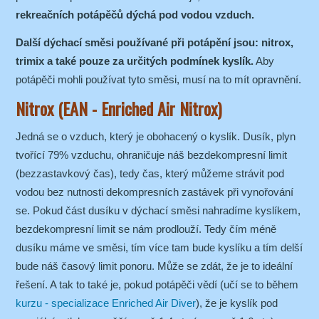
rekreačních potápěčů dýchá pod vodou vzduch.
Další dýchací směsi používané při potápění jsou: nitrox,
trimix a také pouze za určitých podmínek kyslík.
Aby
potápěči mohli používat tyto směsi, musí na to mít opravnění.
Nitrox (EAN - Enriched Air Nitrox)
Jedná se o vzduch, který je obohacený o kyslík. Dusík, plyn
tvořící 79% vzduchu, ohraničuje náš bezdekompresní limit
(bezzastavkový čas), tedy čas, který můžeme strávit pod
vodou bez nutnosti dekompresních zastávek při vynořování
se. Pokud část dusíku v dýchací směsi nahradíme kyslíkem,
bezdekompresní limit se nám prodlouží. Tedy čím méně
dusíku máme ve směsi, tím více tam bude kyslíku a tím delší
bude náš časový limit ponoru. Může se zdát, že je to ideální
řešení. A tak to také je, pokud potápěči vědí (učí se to během
kurzu - specializace Enriched Air Diver
), že je kyslík pod