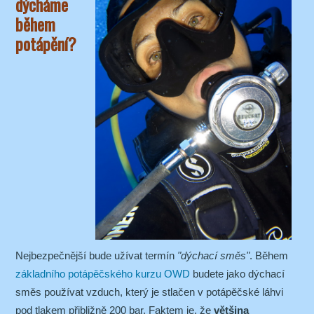
dýcháme
během
potápění?
Nejbezpečnější bude užívat termín
"dýchací směs"
. Během
základního potápěčského kurzu OWD
budete jako dýchací
směs používat vzduch, který je stlačen v potápěčské láhvi
pod tlakem přibližně 200 bar. Faktem je, že
většina