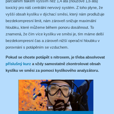
parciálním tlakem vyšším než 1,4 ata (nouzově 1,6 ata)
toxický pro náš centrální nervový systém. Z toho plyne, že
vyšší obsah kyslíku v dýchací směsi, který nám prodlužuje
bezdekompresní limit, nám zároveň snižuje maximální
hloubku, které můžeme během ponoru dosáhnout. To
znamená, že čím více kyslíku ve směsi je, tím máme delší
bezdekompresní čas a zároveň nižší operační hloubku v
porovnání s potápěním se vzduchem.
Pokud se chcete potápět s nitroxem, je třeba absolvovat
příslušný kurz
a vždy samostatně zkontrolovat obsah
kyslíku ve směsi za pomoci kyslíkového analyzátoru.