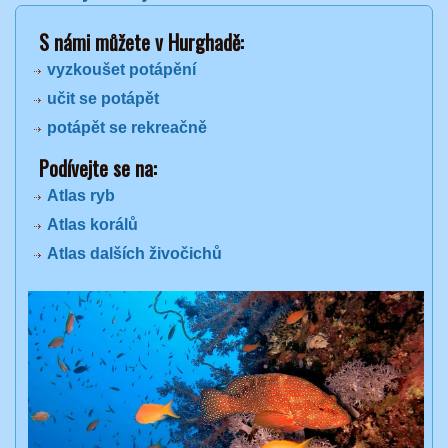
S námi můžete v Hurghadě:
vyzkoušet potápění
učit se potápět
potápět se rekreačně
Podívejte se na:
Atlas ryb
Atlas korálů
Atlas dalších živočichů