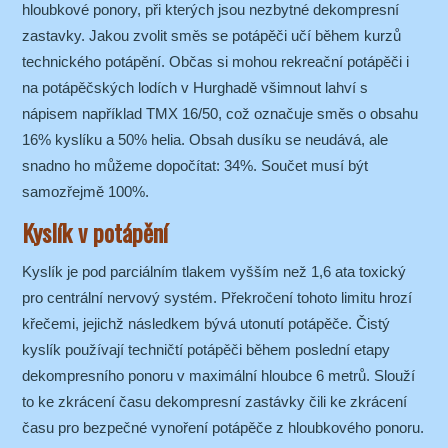
hloubkové ponory, při kterých jsou nezbytné dekompresní
zastavky. Jakou zvolit směs se potápěči učí během kurzů
technického potápění. Občas si mohou rekreační potápěči i
na potápěčských lodích v Hurghadě všimnout lahví s
nápisem například TMX 16/50, což označuje směs o obsahu
16% kyslíku a 50% helia. Obsah dusíku se neudává, ale
snadno ho můžeme dopočítat: 34%. Součet musí být
samozřejmě 100%.
Kyslík v potápění
Kyslík je pod parciálním tlakem vyšším než 1,6 ata toxický
pro centrální nervový systém. Překročení tohoto limitu hrozí
křečemi, jejichž následkem bývá utonutí potápěče. Čistý
kyslík používají techničtí potápěči během poslední etapy
dekompresního ponoru v maximální hloubce 6 metrů. Slouží
to ke zkrácení času dekompresní zastávky čili ke zkrácení
času pro bezpečné vynoření potápěče z hloubkového ponoru.