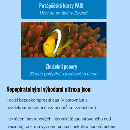
Potápěčské kurzy PADI
Učte se potápět v Egyptě
Zkušební ponory
Zkuste potápění u korálového útesu
Nepopiratelnými výhodami nitroxu jsou:
- delší bezdekompresní čas (v porovnání s
bezdekompresními časy ponorů se vzduchem)
- zkrácení povrchových intervalů (času stráveného nad
hladinou), což má význam při sérii několika ponorů během