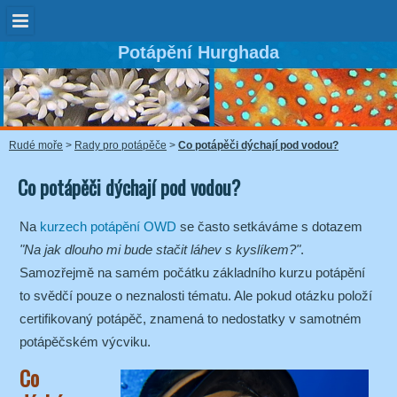
Potápění Hurghada
Rudé moře
>
Rady pro potápěče
>
Co potápěči dýchají pod vodou?
Co potápěči dýchají pod vodou?
Na
kurzech potápění OWD
se často setkáváme s dotazem
"Na jak dlouho mi bude stačit láhev s kyslíkem?"
.
Samozřejmě na samém počátku základního kurzu potápění
to svědčí pouze o neznalosti tématu. Ale pokud otázku položí
certifikovaný potápěč, znamená to nedostatky v samotném
potápěčském výcviku.
Co