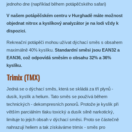
jednoho dne (například během potápěčského safari)
V našem potápěčském centru v Hurghadě máte možnost
objednat nitrox a kyslíkový analyzátor je na lodi vždy k
dispozici.
Rekreační potápěči mohou užívat dýchací směs s obsahem
maximálně 40% kyslíku.
Standardní směsi jsou EAN32 a
EAN36, což odpovídá směsím o obsahu 32% a 36%
kyslíku.
Trimix (TMX)
Jedná se o dýchací směs, která se skládá za tří plynů -
dusík, kyslík a helium. Tato směs se používá během
technických - dekompresních ponorů. Protože je kyslík při
větším parciálním tlaku toxický a dusík silně narkotický,
limituje to jejich obsah v dýchací směsi. Proto se částečně
nahrazují heliem a tak získáváme trimix - směs pro