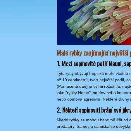
Malé rybky zaujímající největší 
1. Mezi sapínovité patří klauni, sa
Tyto ryby obývají tropická moře včetně 
až 10 centimetrů, tvoří největší podíl, 
(Pomacentridae) je velmi rozsáhlá, na
jako "rybky Nemo", sapíny nebo komorník
nebo domova agresivní. Některé druhy s
2. Někteří sapínovití brání své jikr
Mladé rybky se mohou barevně lišit od d
predátory. Samec a samička se obvykl