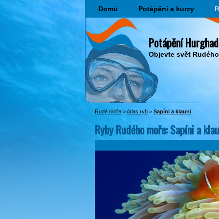
Domů
Potápění a kurzy
R
Potápění Hurghad
Objevte svět Rudéh
Rudé moře
>
Atlas ryb
>
Sapíni a klauni
Ryby Rudého moře: Sapíni a klau