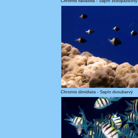
Chromis flavaxilla - Sapín žlutopažďový
Chromis dimidiata - Sapín dvoubarvý