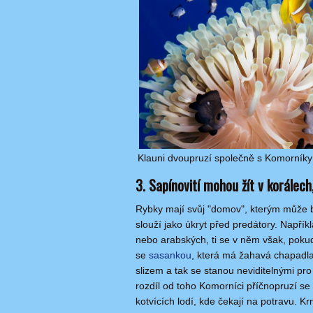
Klauni dvoupruzí společně s Komorníky
3. Sapínovití mohou žít v korálech
Rybky mají svůj "domov", kterým může bý
slouží jako úkryt před predátory. Např
nebo arabských, ti se v něm však, pokud 
se
sasankou
, která má žahavá chapadla
slizem a tak se stanou neviditelnými pr
rozdíl od toho Komorníci příčnopruzí se 
kotvících lodí, kde čekají na potravu. K