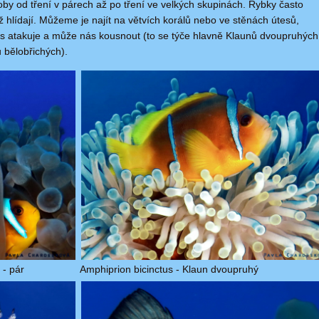
oby od tření v párech až po tření ve velkých skupinách. Rybky často
též hlídají. Můžeme je najít na větvích korálů nebo ve stěnách útesů,
nás atakuje a může nás kousnout (to se týče hlavně Klaunů dvoupruhých
bělobřichých).
 - pár
Amphiprion bicinctus - Klaun dvoupruhý