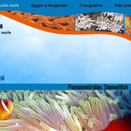
udé moře
Egypt a Hurghada
Fotogalerie
Kdo jsm
a
o moře
ni
Pomacentridae, Damselfish