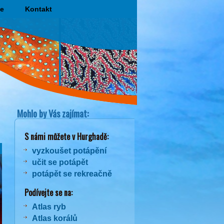
e
Kontakt
Mohlo by Vás zajímat:
S námi můžete v Hurghadě:
vyzkoušet potápění
učit se potápět
potápět se rekreačně
Podívejte se na:
Atlas ryb
Atlas korálů