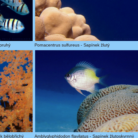
opruhý
Pomacentrus sulfureus - Sapínek žlutý
k bělobřichý
Amblyglyphidodon flavilatus - Sapínek žlutoskvrnný