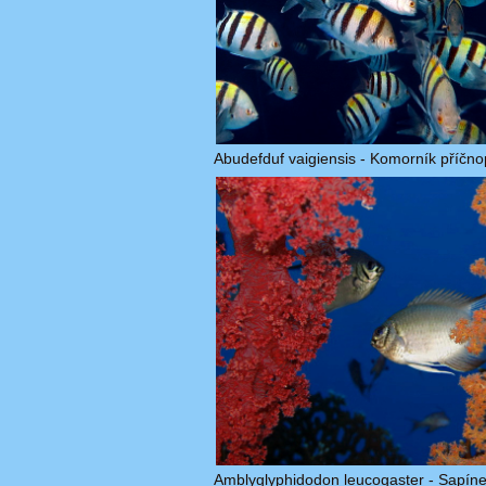
Abudefduf vaigiensis - Komorník příčn
Amblyglyphidodon leucogaster - Sapíne