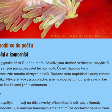
podíl co do počtu
píni a komorníci
egyptské části
Rudého moře
. Ačkoliv jsou drobné vzrůstem, obvykle 5
co se týče počtu obyvatel těchto moří. Čeleď Sapínovitých
jdeme zde mnoho různých druhů. Řadíme sem například klauny známé
y. Některé rybky jsou plaché, jiné mohou být při obraně svých jiker
e živí řasami jiné planktonem.
y
ospělých, mívají na těle skvrnky připomínající oči, aby oklamaly
e neodlišují, k mírným barevným změnám může docházet během tření.