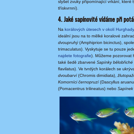
slyšet zvuky připomínající vrkání, kter
třískvrnní).
4. Jaké sapínovité vídáme při pot
Na
korálových útesech v okolí Hurghad
ideální jsou na to mělké koralové zahra
dvoupruhý
(Amphiprion bicinctus), spo
trimaculatus). Vyskytuje se tu pouze jed
najdete fotografie
). Můžeme pozorovat 
také šedě zbarvené
Sapínky bělobřiché
flavilatus). Ve tvrdých korálech se ukrýv
dvoubarví
(Chromis dimidiata),
žlutopaž
Komorníci černopruzí
(Dascyllus aruanu
(Pomacentrus trilineatus) nebo
Sapínek 