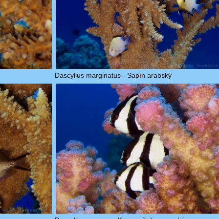
Dascyllus marginatus - Sapín arabský