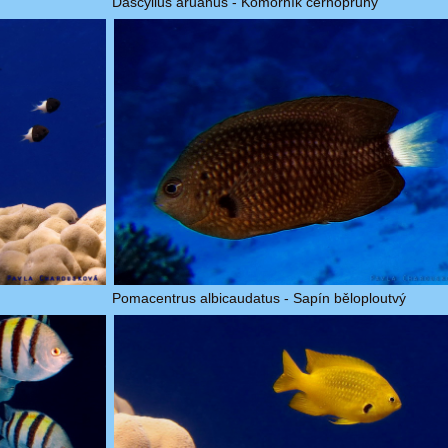
Dascyllus aruanus - Komorník černopruhý
Pomacentrus albicaudatus - Sapín běloploutvý