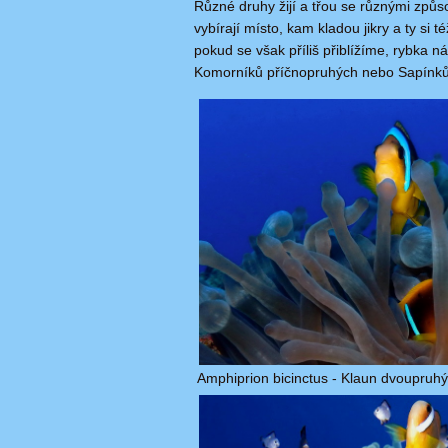
Různé druhy žijí a třou se různými způs
vybírají místo, kam kladou jikry a ty si 
pokud se však příliš přiblížíme, rybka 
Komorníků příčnopruhých nebo Sapínků 
Amphiprion bicinctus - Klaun dvoupruhý