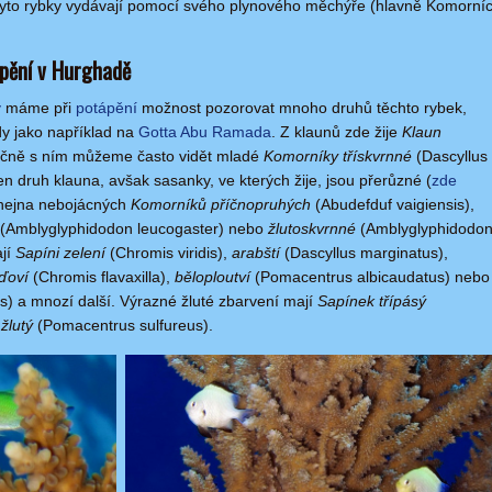
é tyto rybky vydávají pomocí svého plynového měchýře (hlavně Komorníc
ápění v Hurghadě
y
máme při
potápění
možnost pozorovat mnoho druhů těchto rybek,
dy jako například na
Gotta Abu Ramada
. Z klaunů zde žije
Klaun
lečně s ním můžeme často vidět mladé
Komorníky třískvrnné
(Dascyllus
en druh klauna, avšak sasanky, ve kterých žije, jsou přerůzné (
zde
hejna nebojácných
Komorníků příčnopruhých
(Abudefduf vaigiensis),
(Amblyglyphidodon leucogaster) nebo
žlutoskvrnné
(Amblyglyphidodo
ají
Sapíni zelení
(Chromis viridis),
arabští
(Dascyllus marginatus),
ďoví
(Chromis flavaxilla),
běloploutví
(Pomacentrus albicaudatus) nebo
s) a mnozí další. Výrazné žluté zbarvení mají
Sapínek třípásý
žlutý
(Pomacentrus sulfureus).