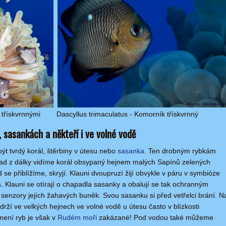
 třískvrnnými
Dascyllus trimaculatus - Komorník třískvrnný
, sasankách a někteří i ve volné vodě
t tvrdý korál, štěrbiny v útesu nebo
sasanka
. Ten drobným rybkám
íklad z dálky vidíme korál obsypaný hejnem malých Sapínů zelených
se přiblížíme, skryjí. Klauni dvoupruzí žijí obvykle v páru v symbióze
. Klauni se otírají o chapadla sasanky a obalují se tak ochranným
o senzory jejích žahavých buněk. Svou sasanku si před vetřelci brání. N
drží ve velkých hejnech ve volné vodě u útesu často v blízkosti
rmení ryb je však v
Rudém moři
zakázané! Pod vodou také můžeme