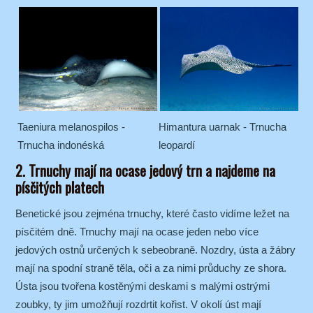
Taeniura melanospilos -
Himantura uarnak - Trnucha
Trnucha indonéská
leopardí
2. Trnuchy mají na ocase jedový trn a najdeme na
písčitých platech
Benetické jsou zejména trnuchy, které často vidíme ležet na
písčitém dně. Trnuchy mají na ocase jeden nebo více
jedových ostnů určených k sebeobraně. Nozdry, ústa a žábry
mají na spodní straně těla, oči a za nimi průduchy ze shora.
Ústa jsou tvořena kostěnými deskami s malými ostrými
zoubky, ty jim umožňují rozdrtit kořist. V okolí úst mají