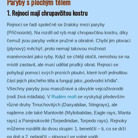
Paryby s plochým tělem
1. Rejnoci mají chrupavčitou kostru
Rejnoci se řadí společně se žraloky mezi paryby
(Příčnoústé). Na rozdíl od ryb mají chrupavčitou kostru, díky
čemuž jsou paryby velice pružné a obratné. Chybí jim plovací
(plynový) měchýř, proto nemají takovou možnost
manévrování jako ryby. Když se chtějí otočit, nemohou se na
místě zastavit, ale musí udělat prudký obrat. Rejnoci se
pohybují pomocí svých prsních ploutví, které tvoří jednolitou
část jejich plochého těla a fungují jako „podvodní křídla“.
Všechny paryby jsou masožravé a obvykle vejcoživorodé
(rodí živá mláďata). V
Rudém moři
se vyskytují především
různé druhy Trnuchovitých (Dasyatidae, Stingrays), ale
najdeme zde také Mantovité (Myliobatidae, Eagle rays, Manta
rays) a Parejnokovité (Torpedinidae, Torpedo rays). Rejnoky
můžeme rozdělit do dvou skupin: 1. benetičtí – ti, co se drží
na dně a 2. pelagičtí – plovoucí ve volné vodě.