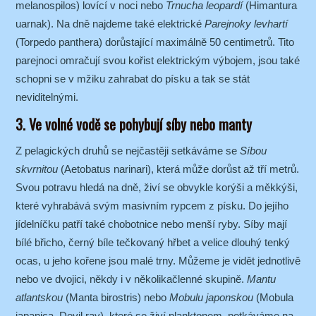
melanospilos) lovící v noci nebo
Trnucha leopardí
(Himantura
uarnak). Na dně najdeme také elektrické
Parejnoky levhartí
(Torpedo panthera) dorůstající maximálně 50 centimetrů. Tito
parejnoci omračují svou kořist elektrickým výbojem, jsou také
schopni se v mžiku zahrabat do písku a tak se stát
neviditelnými.
3. Ve volné vodě se pohybují síby nebo manty
Z pelagických druhů se nejčastěji setkáváme se
Síbou
skvrnitou
(Aetobatus narinari), která může dorůst až tří metrů.
Svou potravu hledá na dně, živí se obvykle korýši a měkkýši,
které vyhrabává svým masivním rypcem z písku. Do jejího
jídelníčku patří také chobotnice nebo menší ryby. Síby mají
bílé břicho, černý bíle tečkovaný hřbet a velice dlouhý tenký
ocas, u jeho kořene jsou malé trny. Můžeme je vidět jednotlivě
nebo ve dvojici, někdy i v několikačlenné skupině.
Mantu
atlantskou
(Manta birostris) nebo
Mobulu japonskou
(Mobula
japanica, Devil ray), které se živí planktonem, potkáváme na