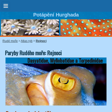
Potápění Hurghada
Rudé moře
>
Atlas ryb
>
Rejnoci
Paryby Rudého moře: Rejnoci
Dasyatidae, Myliobatidae a Torpedinidae