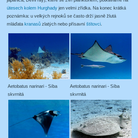
útesech kolem Hurghady
jen velmi zřídka. Na konec krátká
poznámka: u velkých rejnoků se často drží jasně žlutá
mláďata
kranasů
zlatých nebo přísavní
štítovci
.
Aetobatus narinari - Síba
Aetobatus narinari - Síba
skvrnitá
skvrnitá