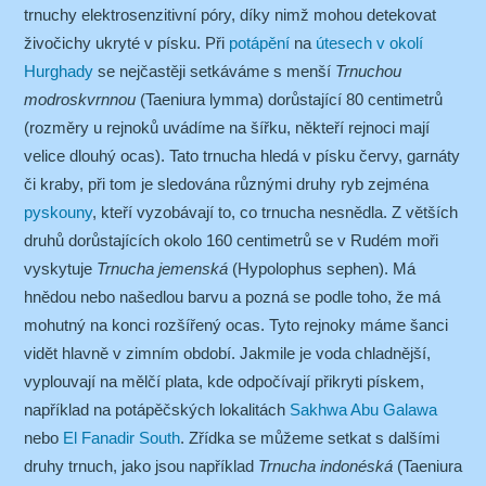
trnuchy elektrosenzitivní póry, díky nimž mohou detekovat
živočichy ukryté v písku. Při
potápění
na
útesech v okolí
Hurghady
se nejčastěji setkáváme s menší
Trnuchou
modroskvrnnou
(Taeniura lymma) dorůstající 80 centimetrů
(rozměry u rejnoků uvádíme na šířku, někteří rejnoci mají
velice dlouhý ocas). Tato trnucha hledá v písku červy, garnáty
či kraby, při tom je sledována různými druhy ryb zejména
pyskouny
, kteří vyzobávají to, co trnucha nesnědla. Z větších
druhů dorůstajících okolo 160 centimetrů se v Rudém moři
vyskytuje
Trnucha jemenská
(Hypolophus sephen). Má
hnědou nebo našedlou barvu a pozná se podle toho, že má
mohutný na konci rozšířený ocas. Tyto rejnoky máme šanci
vidět hlavně v zimním období. Jakmile je voda chladnější,
vyplouvají na mělčí plata, kde odpočívají přikryti pískem,
například na potápěčských lokalitách
Sakhwa Abu Galawa
nebo
El Fanadir South
. Zřídka se můžeme setkat s dalšími
druhy trnuch, jako jsou například
Trnucha indonéská
(Taeniura