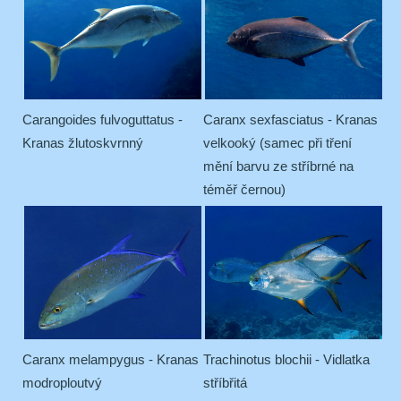
Carangoides fulvoguttatus -
Caranx sexfasciatus - Kranas
Kranas žlutoskvrnný
velkooký (samec při tření
mění barvu ze stříbrné na
téměř černou)
Caranx melampygus - Kranas
Trachinotus blochii - Vidlatka
modroploutvý
stříbřitá