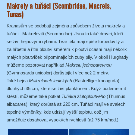
Makrely a tuňáci (Scombridae, Macrels,
Tunas)
Kranasům se podobají zejména způsobem života makrely a
tuňáci - Makrelovití (Scombridae). Jsou to také dravci, kteří
se živí hejnovými rybami. Tvar těla mají spíše torpédovitý a
za hřbetní a řitní ploutví směrem k ploutvi ocasní mají několik
malých ploutviček připomínajících zuby pily. V okolí Hurghady
můžeme pozorovat například
Makrelu jednobarevnou
(Gymnosarda unicolor) dorůstající více než 2 metry.
Také hejna
Makrelovek indických
(Rastrelliger kanagurta)
dlouhých 35 cm, které se živí planktonem. Když budeme mít
štěstí, můžeme také potkat
Tuňáka žlutoploutvého
(Thunnus
albacares), který dorůstá až 220 cm. Tuňáci mají ve svalech
tepelné výměníky, kde udržují vyšší teplotu, což jim
umožňuje dosahovat vysokých rychlostí (až 75 km/hod.).