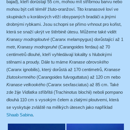
bajad), kteří dorůstají 55 cm, mohou mít stříbrnou barvu nebo
mohou být celí téměř žluto-oranžoví. Tito kranasové loví ve
skupinách u korálových věží obsypaných bradáči a jinými
drobnými rybkami. Jsou schopni se přímo vrhnout pro kořist,
která se snaží ukrýt ve štěrbině útesu. Můžeme také vidět
Kranasy modroploutvé
(Caranx melampygus) dorůstající až 1
metr,
Kranasy modropruhé
(Carangoides ferdau) až 70
centimetrů dlouhé, kteří vyhledávají lokality s hlubokými
stěnami a proudy. Dále tu máme
Kranase obrovského
(Caranx ignobilis), který dorůstá až 170 centimetrů,
Kranase
žlutoskvrnného
(Carangoides fulvoguttatus) až 120 cm nebo
Kranase velkookého
(Caranx sexfasciatus) až 85 cm. Také
zde žije
Vidlatka stříbřitá
(Trachinotus blochii) neboli pompano
dlouhá 110 cm s vysokým čelem a zlatými ploutvemi, která
se vyskytuje zvláště na mělkých útesech jako například
Shaab Sabina
.