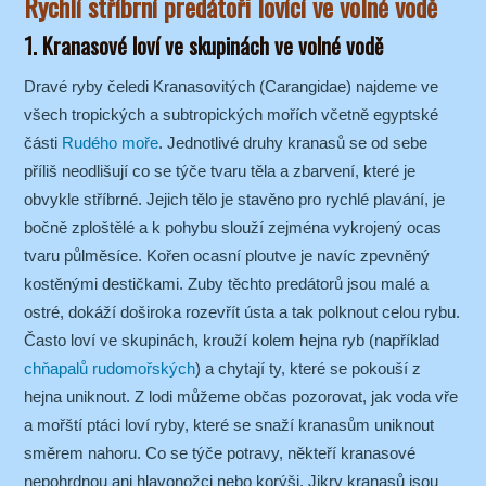
Rychlí stříbrní predátoři lovící ve volné vodě
1. Kranasové loví ve skupinách ve volné vodě
Dravé ryby čeledi Kranasovitých (Carangidae) najdeme ve
všech tropických a subtropických mořích včetně egyptské
části
Rudého moře
. Jednotlivé druhy kranasů se od sebe
příliš neodlišují co se týče tvaru těla a zbarvení, které je
obvykle stříbrné. Jejich tělo je stavěno pro rychlé plavání, je
bočně zploštělé a k pohybu slouží zejména vykrojený ocas
tvaru půlměsíce. Kořen ocasní ploutve je navíc zpevněný
kostěnými destičkami. Zuby těchto predátorů jsou malé a
ostré, dokáží doširoka rozevřít ústa a tak polknout celou rybu.
Často loví ve skupinách, krouží kolem hejna ryb (například
chňapalů rudomořských
) a chytají ty, které se pokouší z
hejna uniknout. Z lodi můžeme občas pozorovat, jak voda vře
a mořští ptáci loví ryby, které se snaží kranasům uniknout
směrem nahoru. Co se týče potravy, někteří kranasové
nepohrdnou ani hlavonožci nebo korýši. Jikry kranasů jsou