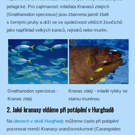
pelagické. Pro zajímavost: mláďata
Kranasů zlatých
(Gnathanodon speciosus) jsou zbarvena jasně žlutě
s černými pruhy a drží se ve společnosti větších živočichů
jako například velkých kaniců, rejnoků nebo murén.
Gnathanodon speciosus -
Kranas zlatý - mladé rybky se
Kranas zlatý
starou murénou
2. Jaké kranasy vídáme při potápění v Hurghadě
Na
útesech v okolí Hurghady
můžeme často při potápění
pozorovat menší
Kranasy oranžovoskvrnné
(Carangoides