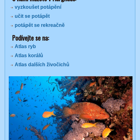
vyzkoušet potápění
učit se potápět
potápět se rekreačně
Podívejte se na:
Atlas ryb
Atlas korálů
Atlas dalších živočichů