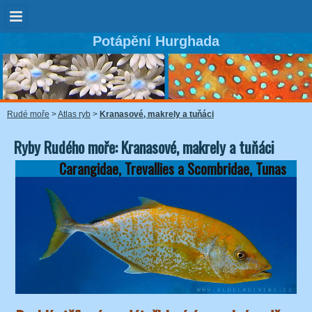
Potápění Hurghada
Rudé moře
>
Atlas ryb
>
Kranasové, makrely a tuňáci
Ryby Rudého moře: Kranasové, makrely a tuňáci
Carangidae, Trevallies a Scombridae, Tunas