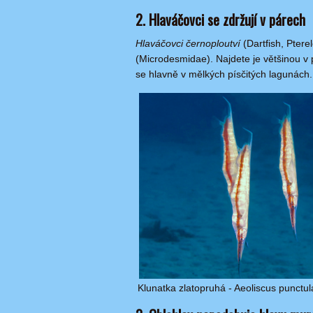
2. Hlaváčovci se zdržují v párech
Hlaváčovci černoploutví
(Dartfish, Ptere
(Microdesmidae). Najdete je většinou v p
se hlavně v mělkých písčitých lagunách.
Klunatka zlatopruhá - Aeoliscus punctul