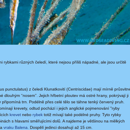
i rybkami různých čeledí, které nejsou příliš nápadné, ale jsou určitě
us punctulatus) z čeledi Klunatkovití (Centriscidae) mají mírně průsvitn
é dlouhým “nosem”. Jejich hřbetní ploutev má ostré hrany, pokrývají ji
 připomíná trn. Podélně přes celé tělo se táhne tenký červený pruh.
ínají krevety, odtud pochází i jejich anglické pojmenování "ryby
tících
krevet
nebo
rybek
totiž mívají také podélné pruhy. Tyto rybky
nách s hlavami směřujícími dolů. A najdeme je většinou na mělkých
na
vraku Balena
. Dospělí jedinci dosahují až 15 cm.