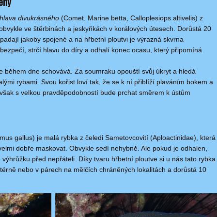
ény
hlava divukrásného
(Comet, Marine betta, Calloplesiops altivelis) z
e obvykle ve štěrbinách a jeskyňkách v korálových útesech. Dorůstá 20
padají jakoby spojené a na hřbetní ploutvi je výrazná skvrna
ebezpečí, strčí hlavu do díry a odhalí konec ocasu, který připomíná
se během dne schovává. Za soumraku opouští svůj úkryt a hledá
alými rybami. Svou kořist loví tak, že se k ní přiblíží plaváním bokem a
Ta však s velkou pravděpodobností bude prchat směrem k ústům
rmus gallus) je malá rybka z čeledi Sametovcovití (Aploactinidae), která
 velmi dobře maskovat. Obvykle sedí nehybně. Ale pokud je odhalen,
 výhrůžku před nepřáteli. Díky tvaru hřbetní ploutve si u nás tato rybka
olitérně nebo v párech na mělčích chráněných lokalitách a dorůstá 10