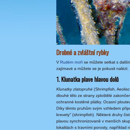
Drobné a zvláštní rybky
V
Rudém moři
se můžete setkat s dalším
zajímavé a můžete se je pokusit nalézt.
1. Klunatka plave hlavou dolů
Klunatky zlatopruhé
(Shrimpfish, Aeolisc
dlouhé tělo ze strany zploštělé zakončen
ochranné kostěné plátky. Ocasní ploutev
Díky těmto pruhům svým vzhledem připom
krevety" (shrimpfish). Některé druhy čis
plavou synchronizovaně v menších skupi
lokalitách s travními porosty, například 