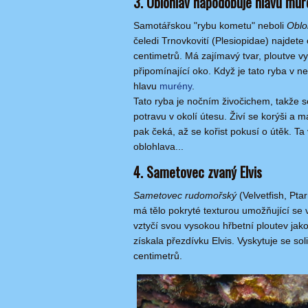
3. Oblohlav napodobuje hlavu mur
Samotářskou "rybu kometu" neboli
Oblo
čeledi Trnovkovití (Plesiopidae) najdet
centimetrů. Má zajímavý tvar, ploutve vy
připomínající oko. Když je tato ryba v n
hlavu
murény
.
Tato ryba je nočním živočichem, takže 
potravu v okolí útesu. Živí se korýši a m
pak čeká, až se kořist pokusí o útěk. 
oblohlava...
4. Sametovec zvaný Elvis
Sametovec rudomořský
(Velvetfish, Pta
má tělo pokryté texturou umožňující se
vztyčí svou vysokou hřbetní ploutev jako
získala přezdívku Elvis. Vyskytuje se s
centimetrů.