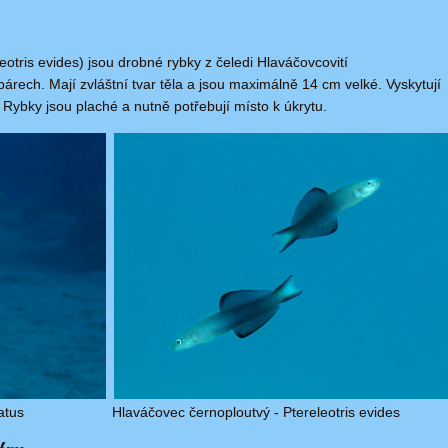
leotris evides) jsou drobné rybky z čeledi Hlaváčovcovití
árech. Mají zvláštní tvar těla a jsou maximálně 14 cm velké. Vyskytují
 Rybky jsou plaché a nutně potřebují místo k úkrytu.
atus
Hlaváčovec černoploutvý - Ptereleotris evides