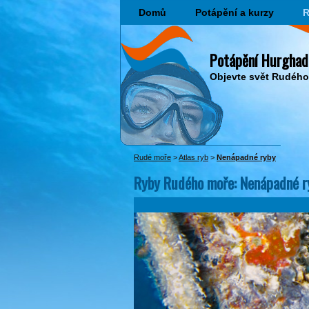
Domů
Potápění a kurzy
R
Potápění Hurghad
Objevte svět Rudéh
Rudé moře
>
Atlas ryb
>
Nenápadné ryby
Ryby Rudého moře: Nenápadné r