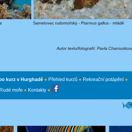
s
Sametovec rudomořský - Ptarmus gallus - mládě
Autor textu/fotografií: Pavla Charouskov
ebo kurz v Hurghadě
●
Přehled kurzů
●
Rekreační potápění
●
Rudé moře
●
Kontakty
●