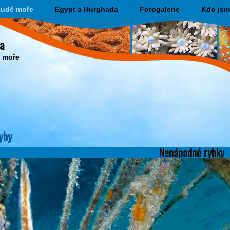
udé moře
Egypt a Hurghada
Fotogalerie
Kdo jsm
a
o moře
yby
Nenápadné rybky