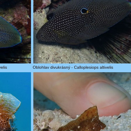
elis
Oblohlav divukrásný - Calloplesiops altivelis