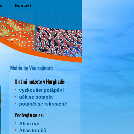
e
Kontakt
Mohlo by Vás zajímat:
S námi můžete v Hurghadě:
vyzkoušet potápění
učit se potápět
potápět se rekreačně
Podívejte se na:
Atlas ryb
Atlas korálů