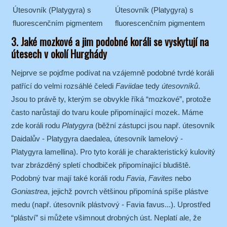
Útesovník (Platygyra) s
Útesovník (Platygyra) s
fluorescenčním pigmentem
fluorescenčním pigmentem
3. Jaké mozkové a jim podobné koráli se vyskytují na
útesech v okolí Hurghády
Nejprve se pojďme podívat na vzájemně podobné tvrdé koráli
patřící do velmi rozsáhlé čeledi
Faviidae
tedy
útesovníků
.
Jsou to právě ty, kterým se obvykle říká “mozkové”, protože
často narůstají do tvaru koule připomínající mozek. Máme
zde koráli rodu
Platygyra
(běžní zástupci jsou např. útesovník
Daidalův - Platygyra daedalea, útesovník lamelový -
Platygyra lamellina). Pro tyto koráli je charakteristický kulovitý
tvar zbrázděný spletí chodbiček připomínající bludiště.
Podobný tvar mají také koráli rodu
Favia
,
Favites
nebo
Goniastrea
, jejichž povrch většinou připomíná spíše plástve
medu (např. útesovník plástvový - Favia favus...). Uprostřed
“pláství” si můžete všimnout drobných úst. Neplatí ale, že