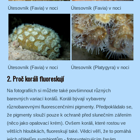
Útesovník (Favia) v noci
Útesovník (Favia) v noci
Útesovník (Favia) v noci
Útesovník (Platygyra) v noci
2. Proč koráli fluoreskují
Na fotografiích si můžete také povšimnout různých
barevných variací korálů. Koráli bývají vybaveny
různobarevnými fluorescenčními pigmenty. Předpokládalo se,
že pigmenty slouží pouze k ochraně před slunečním zářením
(něco jako opalovací krém). Ovšem koráli, které rostou ve
větších hloubkách, fluoreskují také. Vědci věří, že to pomáhá
jejich přátelům symbiontům - fotosynteizujícím řasám