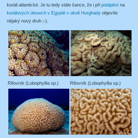
koráli atlantické. Je tu tedy stále šance, že i při
potápění
na
korálových útesech v Egyptě v okolí Hurghady
objevíte
nějaký nový druh ;-).
Rifovník (Lobophyllia sp.)
Rifovník (Lobophyllia sp.)