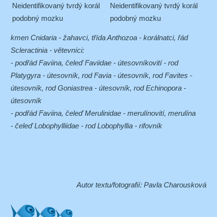
Neidentifikovaný tvrdý korál
Neidentifikovaný tvrdý korál
podobný mozku
podobný mozku
kmen Cnidaria - žahavci, třída Anthozoa - korálnatci, řád
Scleractinia - větevníci:
- podřád Faviina, čeleď Faviidae - útesovníkovití - rod
Platygyra - útesovník, rod Favia - útesovník, rod Favites -
útesovník, rod Goniastrea - útesovník, rod Echinopora -
útesovník
- podřád Faviina, čeleď Merulinidae - merulínovití, merulína
- čeleď Lobophylliidae - rod Lobophyllia - rifovník
Autor textu/fotografií: Pavla Charousková