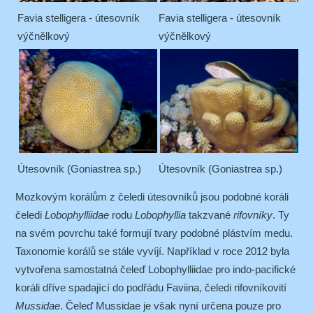
Favia stelligera - útesovník
Favia stelligera - útesovník
výčnělkový
výčnělkový
Útesovník (Goniastrea sp.)
Útesovník (Goniastrea sp.)
Mozkovým korálům z čeledi útesovníků jsou podobné koráli
čeledi
Lobophylliidae
rodu
Lobophyllia
takzvané
rifovníky
. Ty
na svém povrchu také formují tvary podobné plástvím medu.
Taxonomie korálů se stále vyvíjí. Například v roce 2012 byla
vytvořena samostatná čeleď Lobophylliidae pro indo-pacifické
koráli dříve spadající do podřádu Faviina, čeledi rifovníkovití
Mussidae
. Čeleď Mussidae je však nyní určena pouze pro