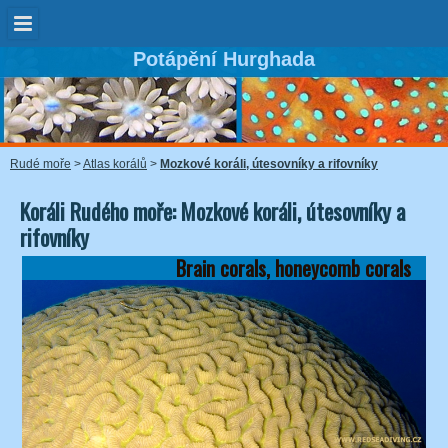
Potápění Hurghada
Rudé moře
>
Atlas korálů
>
Mozkové koráli, útesovníky a rifovníky
Koráli Rudého moře: Mozkové koráli, útesovníky a
rifovníky
Brain corals, honeycomb corals