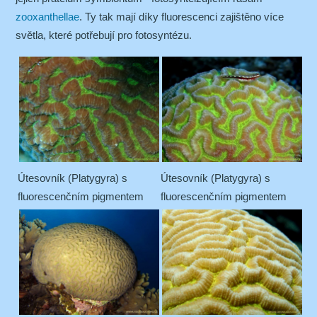
zooxanthellae
. Ty tak mají díky fluorescenci zajištěno více
světla, které potřebují pro fotosyntézu.
Útesovník (Platygyra) s
Útesovník (Platygyra) s
fluorescenčním pigmentem
fluorescenčním pigmentem