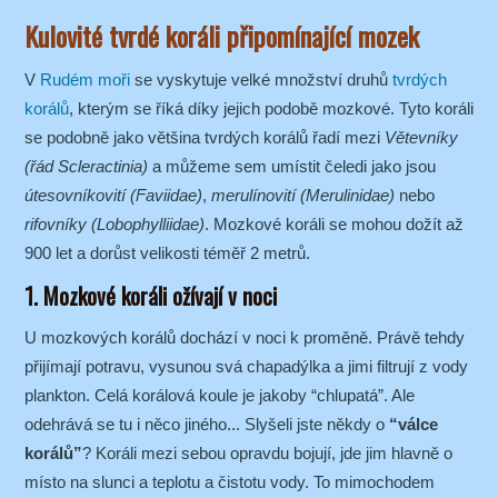
Kulovité tvrdé koráli připomínající mozek
V
Rudém moři
se vyskytuje velké množství druhů
tvrdých
korálů
, kterým se říká díky jejich podobě mozkové. Tyto koráli
se podobně jako většina tvrdých korálů řadí mezi
Větevníky
(řád Scleractinia)
a můžeme sem umístit čeledi jako jsou
útesovníkovití (Faviidae)
,
merulínovití (Merulinidae)
nebo
rifovníky (Lobophylliidae)
. Mozkové koráli se mohou dožít až
900 let a dorůst velikosti téměř 2 metrů.
1. Mozkové koráli ožívají v noci
U mozkových korálů dochází v noci k proměně. Právě tehdy
přijímají potravu, vysunou svá chapadýlka a jimi filtrují z vody
plankton. Celá korálová koule je jakoby “chlupatá”. Ale
odehrává se tu i něco jiného... Slyšeli jste někdy o
“válce
korálů”
? Koráli mezi sebou opravdu bojují, jde jim hlavně o
místo na slunci a teplotu a čistotu vody. To mimochodem