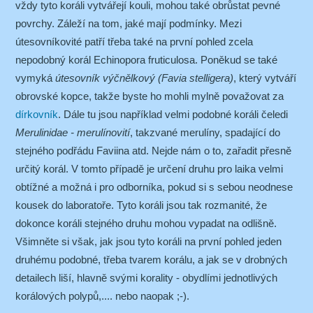
vždy tyto koráli vytvářejí kouli, mohou také obrůstat pevné
povrchy. Záleží na tom, jaké mají podmínky. Mezi
útesovníkovité patří třeba také na první pohled zcela
nepodobný korál Echinopora fruticulosa. Poněkud se také
vymyká
útesovník výčnělkový (Favia stelligera)
, který vytváří
obrovské kopce, takže byste ho mohli mylně považovat za
dírkovník
. Dále tu jsou například velmi podobné koráli čeledi
Merulinidae - merulínovití
, takzvané merulíny, spadající do
stejného podřádu Faviina atd. Nejde nám o to, zařadit přesně
určitý korál. V tomto případě je určení druhu pro laika velmi
obtížné a možná i pro odborníka, pokud si s sebou neodnese
kousek do laboratoře. Tyto koráli jsou tak rozmanité, že
dokonce koráli stejného druhu mohou vypadat na odlišně.
Všimněte si však, jak jsou tyto koráli na první pohled jeden
druhému podobné, třeba tvarem korálu, a jak se v drobných
detailech liší, hlavně svými korality - obydlími jednotlivých
korálových polypů,.... nebo naopak ;-).