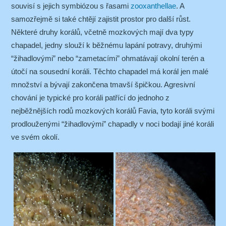
souvisí s jejich symbiózou s řasami
zooxanthellae
. A
samozřejmě si také chtějí zajistit prostor pro další růst.
Některé druhy korálů, včetně mozkových mají dva typy
chapadel, jedny slouží k běžnému lapání potravy, druhými
“žihadlovými” nebo “zametacími” ohmatávají okolní terén a
útočí na sousední koráli. Těchto chapadel má korál jen malé
množství a bývají zakončena tmavší špičkou. Agresivní
chování je typické pro koráli patřící do jednoho z
nejběžnějších rodů mozkových korálů Favia, tyto koráli svými
prodlouženými “žihadlovými” chapadly v noci bodají jiné koráli
ve svém okolí.