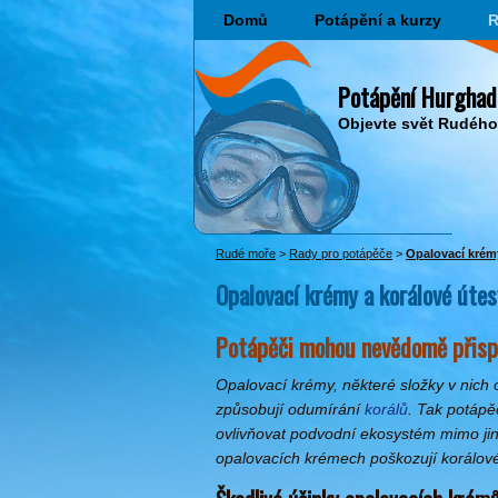
Domů
Potápění a kurzy
R
Potápění Hurghad
Objevte svět Rudéh
Rudé moře
>
Rady pro potápěče
>
Opalovací krémy
Opalovací krémy a korálové útes
Potápěči mohou nevědomě přispí
Opalovací krémy, některé složky v nich o
způsobují odumírání
korálů
. Tak potápě
ovlivňovat podvodní ekosystém mimo jin
opalovacích krémech poškozují korálové