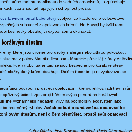
u zinečnatého mohou proniknout do vodních organismů, to způsobuje
nkách, což znesnadňuje jejich schopnost přežití.
icus Environmental Laboratory
vyplývá, že každoročně celosvětově
ezpečných substancí z opalovacích krémů. Na Hawaji by kvůli tomu
odej kosmetiky obsahující oxybenzon a oktinoxát.
li korálovým útesům
rémy, které jsou určené pro osoby s alergií nebo citlivou pokožkou,
za studena z palmy Mauritia flexuosa - Mauricie převislá) z řady Anthyllis
 mléka, kde výrobci garantují, že jsou bezpečné pro korálové útesy.
jaké složky daný krém obsahuje. Dalším řešením je nevystavovat se
.
nečišťující podvodní prostředí opalovacími krémy, jelikož rádi tráví svůj
í nepříznivý účinek zpozorují během svých ponorů na korálových
ují jiné významnější negativní vlivy na podmořský ekosystém jako
 nebo nadměrný rybolov.
Avšak pokud pouhá změna opalovacího
orálovým útesům, není o čem přemýšlet, prostě svůj opalovací
Autor článku: Ewa Krawiec, překlad: Pavla Charouskov