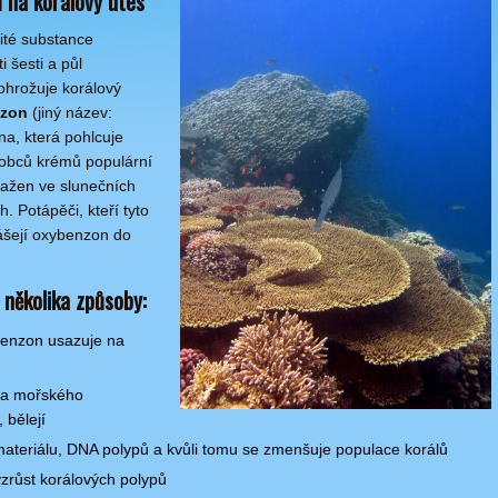
 na korálový útes
ité substance
 šesti a půl
hrožuje korálový
zon
(jiný název:
na, která pohlcuje
ýrobců krémů populární
sažen ve slunečních
 Potápěči, kteří tyto
nášejí oxybenzon do
 několika způsoby:
ybenzon usazuje na
ha mořského
 bělejí
ateriálu, DNA polypů a kvůli tomu se zmenšuje populace korálů
zrůst korálových polypů