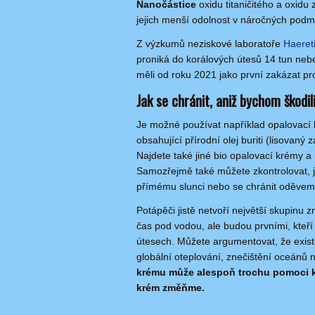
Nanočástice
oxidu titaničitého a oxid
jejich menší odolnost v náročných podmí
Z výzkumů neziskové laboratoře
Haeret
proniká do korálových útesů 14 tun neb
měli od roku 2021 jako první zakázat pr
Jak se chránit, aniž bychom škodi
Je možné používat například opalovací k
obsahující přírodní olej buriti (lisovaný 
Najdete také jiné bio opalovací krémy a
Samozřejmě také můžete zkontrolovat, 
přímému slunci nebo se chránit oděvem
Potápěči jistě netvoří největší skupinu z
čas pod vodou, ale budou prvními, kteř
útesech. Můžete argumentovat, že exist
globální oteplování, znečištění oceánů
krému může alespoň trochu pomoci k
krém změňme.