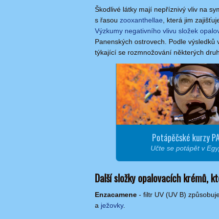
Škodlivé látky mají nepříznivý vliv na 
s řasou
zooxanthellae
, která jim zajišťuj
Výzkumy negativního vlivu složek opalo
Panenských ostrovech. Podle výsledků 
týkající se rozmnožování některých dr
Potápěčské kurzy P
Učte se potápět v Egy
Další složky opalovacích krémů, kt
Enzacamene
- filtr UV (UV B) způsobuj
a
ježovky
.