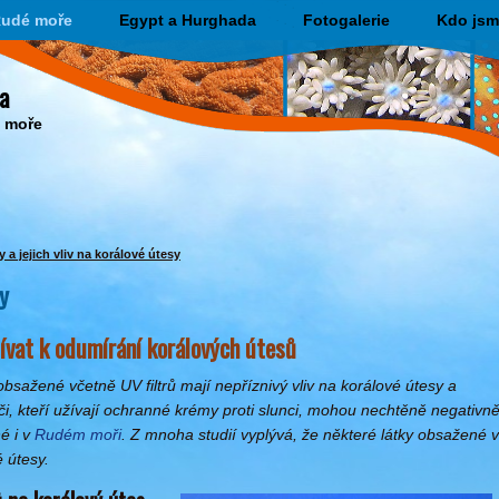
udé moře
Egypt a Hurghada
Fotogalerie
Kdo jsm
a
o moře
 a jejich vliv na korálové útesy
y
vat k odumírání korálových útesů
bsažené včetně UV filtrů mají nepříznivý vliv na korálové útesy a
či, kteří užívají ochranné krémy proti slunci, mohou nechtěně negativn
é i v
Rudém moři
. Z mnoha studií vyplývá, že některé látky obsažené v
 útesy.