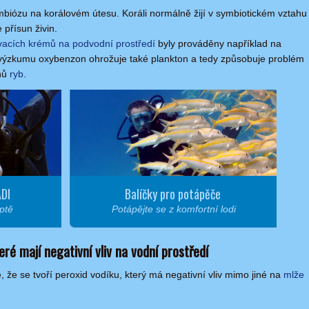
symbiózu na korálovém útesu. Koráli normálně žijí v symbiotickém vztahu
e přísun živin.
vacích krémů na podvodní prostředí
byly prováděny například na
výzkumu oxybenzon ohrožuje také plankton a tedy způsobuje problém
uhů
ryb
.
ADI
Balíčky pro potápěče
ptě
Potápějte se z komfortní lodi
eré mají negativní vliv na vodní prostředí
e, že se tvoří peroxid vodíku, který má negativní vliv mimo jiné na
mlže