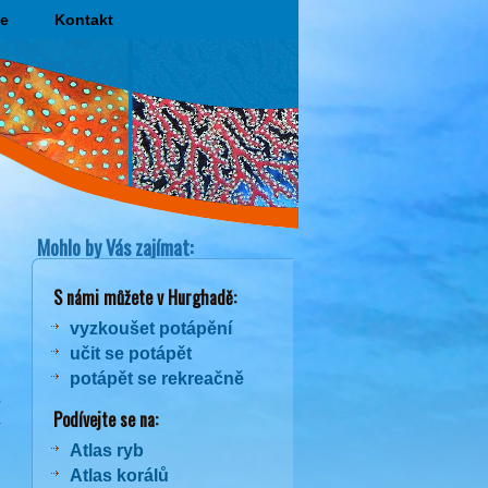
e
Kontakt
Mohlo by Vás zajímat:
S námi můžete v Hurghadě:
vyzkoušet potápění
učit se potápět
potápět se rekreačně
ě
Podívejte se na:
Atlas ryb
Atlas korálů