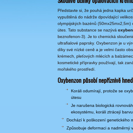
Škodlivé účinky opalovacích krémů
Představte si, že pouhá jedna kapka urč
vypuštěná do nádrže dpovídající velikosti
olympijských bazénů (50mx25mx2,5m) o
útes. Tato substance se nazývá
oxyben
beznofenon-3). Je to chemická sloučeni
ultrafialové paprsky. Oxybenzon je u v
díky své nízké ceně a je velmi často ob
krémech, pleťových mlécích a balzámech.
kosmetické přípravky používají, tak za
mořského prostředí.
Oxybenzon působí nepříznivě hned
Koráli odumírají, protože se ox
útesu
Je narušena biologická rovnová
ekosystému, koráli ztrácejí barvu,
Dochází k poškození genetického m
Způsobuje deformaci a nadměrný v