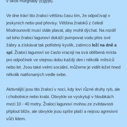
v okolí Hurghady (Egypt).
Ve dne tráví tito žraloci většinu času tím, že odpočívají v
jeskyních nebo pod převisy. Většina žraloků z čeledi
Modrounovití musí stále plavat, aby mohli dýchat. Na rozdíl
od toho žraloci lagunoví dokáží pumpovat vodu přes své
žábry a získávat tak potřebný kyslík, zatímco
leží na dně a
spí
. Žraloci lagunoví se často vracejí na svá oblíbená místa
pro odpočinek ve stejnou dobu každý den i několik měsíců
nebo let. Jsou také velmi sociální, můžeme je vidět ležet hned
několik natěsnaných vedle sebe.
Aktivnější jsou tito žraloci v noci, kdy loví různé druhy ryb, ale
i chobotnice nebo krabi. Obvykle se vyskytují v hloubkách
mezi 10 - 40 metry. Žraloci lagunoví mohou ze zvědavosti
připlout blíže, ale obvykle jsou spíše plaší a nejsou agresivní
vůči lidem.