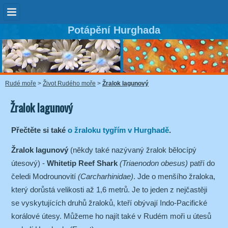
Potápění Hurghada
Rudé moře
>
Život Rudého moře
>
Žralok lagunový
Žralok lagunový
Přečtěte si také
o žraloku tygřím v Hurghadě
.
Žralok lagunový
(někdy také nazývaný žralok bělocípý
útesový) -
Whitetip Reef Shark
(Triaenodon obesus)
patří do
čeledi Modrounovití
(Carcharhinidae)
. Jde o menšího žraloka,
který dorůstá velikosti až 1,6 metrů. Je to jeden z nejčastěji
se vyskytujících druhů žraloků, kteří obývají Indo-Pacifické
korálové útesy. Můžeme ho najít také v Rudém moři u útesů