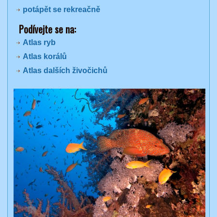
potápět se rekreačně
Podívejte se na:
Atlas ryb
Atlas korálů
Atlas dalších živočichů