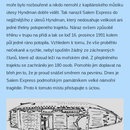
moře bylo rozbouřené a nikdo nemohl z kapitánského můstku
útesy Hyndman dobře vidět. Tak narazil Salem Express do
nejjižnějšího z útesů Hyndman, který nedosahuje velikosti ani
jedné třetiny potopeného trajektu. Náraz ovšem způsobil
trhlinu v trupu na přídi a tak se loď 16. prosince 1991 kolem
půl jedné ráno potopila. Vzhledem k tomu, že vše proběhlo
nečekaně a rychle, nebyl spuštěn žádný ze záchranných
člunů, které až dosud leží na mořském dně. Z přeplněného
trajektu se zachránilo jen 180 osob. Pomohlo jim doplavat na
břeh jen to, že je proud snášel směrem na pevninu. Dnes je
Salem Express podmořským památníkem velké námořní
tragédie. Proto k tomuto místu přistupujte s úctou.