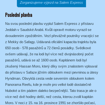
Zorganizujeme výjezd na Salem Express
Poslední plavba
Na svou poslední plavbu vyplul Salem Express z přístavu
Jeddah v Saudské Arabii. Kvůli opravě motoru vyrazil se
dvoudenním zpožděním. Vezl převážně poutníky vracející se
z Mekky do Safagy. Udávaná oficiální kapacita trajektu byla
650 osob - 578 pasažérů a 72 členů posádky. Svědkové
ovšem udávají, že na lodi byl více než dvojnásobný počet
pasažérů, udává se až 1600 osob. Kapitánem lodi byl
zkušený Hassan Moro, který díky svým znalostem vplouval
do přístavu v Safaze jižním obloukem mezi pevninou a útesy
Hyndman. Obvyklá cesta vede severním obloukem kolem
Panorama Reefu, kde je moře pro velké lodě dostatečně
hluboké a tím pádem daleko bezpečnější. Tato trasa je ale o
více než dvě hodiny delší, než cesta, kterou zvolil kapitán
Moro. V noci z 15. na 16. prosince 1991 se zhoršilo počasí,