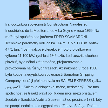
francouzskou společností Constructions Navales et
Industrielles de la Mediterranee v La Seyne v roce 1965. Na
moře byl spuštěn pod jménem FRED SCAMARONI.
Technické parametry lodi: délka 114 m, šířka 17,8 m, výtlak
4771 tun, 4 osmiválcové dieselové motory o celkovém
výkonu 11.100 kW, rychlost 19,5 uzlů. Loď „urazila dlouhou
plavbu“, byla několikrát prodána, přejmenována a
provozována na různých trasách. Až nakonec v roce 1988
byla koupena egyptskou společností Samatour Shipping
Company, která ji přejmenovala na SALEM EXPRESS (سالم
اكسبريس – Salem je chlapecké jméno, nedotčený). Pro tuto
společnost se trajekt plavil po Rudém moři mezi přístavem
Jeddah v Saudské Arábii a Suezem až do prosince 1991, kdy
se potopil nedaleko od egyptského přístavu Safaga. Počtem