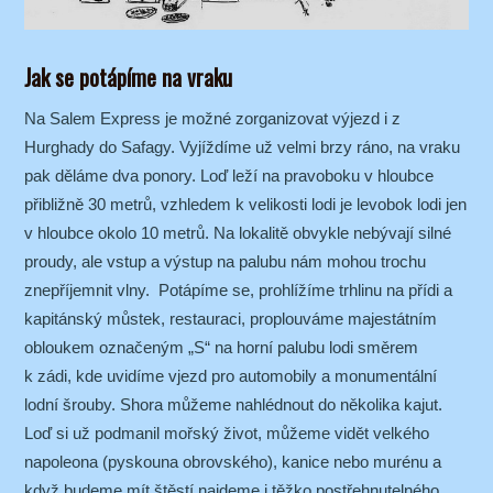
Jak se potápíme na vraku
Na Salem Express je možné zorganizovat výjezd i z
Hurghady do Safagy. Vyjíždíme už velmi brzy ráno, na vraku
pak děláme dva ponory. Loď leží na pravoboku v hloubce
přibližně 30 metrů, vzhledem k velikosti lodi je levobok lodi jen
v hloubce okolo 10 metrů. Na lokalitě obvykle nebývají silné
proudy, ale vstup a výstup na palubu nám mohou trochu
znepříjemnit vlny. Potápíme se, prohlížíme trhlinu na přídi a
kapitánský můstek, restauraci, proplouváme majestátním
obloukem označeným „S“ na horní palubu lodi směrem
k zádi, kde uvidíme vjezd pro automobily a monumentální
lodní šrouby. Shora můžeme nahlédnout do několika kajut.
Loď si už podmanil mořský život, můžeme vidět velkého
napoleona (pyskouna obrovského), kanice nebo murénu a
když budeme mít štěstí najdeme i těžko postřehnutelného