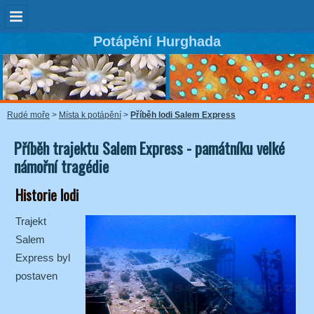
Potápění Hurghada
Rudé moře
>
Místa k potápění
>
Příběh lodi Salem Express
Příběh trajektu Salem Express - památníku velké
námořní tragédie
Historie lodi
Trajekt
Salem
Express byl
postaven