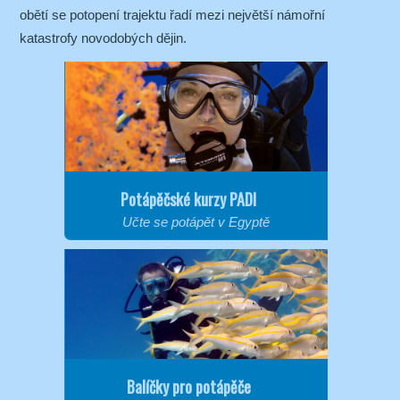
obětí se potopení trajektu řadí mezi největší námořní
katastrofy novodobých dějin.
Potápěčské kurzy PADI
Učte se potápět v Egyptě
Balíčky pro potápěče