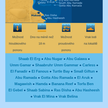
Možnost
Dno na méně než
Možnost
Vrak lodi
hloubkového
18 m
proudového
na lokalitě
ponoru
ponoru
Shaab El Erg
●
Abu Nugar
●
Abu Galawa
●
Umm Gamar
●
Shaabruhr Umm Gammar
●
Carless
●
El Fanadir
●
El Fanous
●
Turtle Bay
●
Small Giftun
●
Abu Ramada
●
Gotta Abu Ramada
●
El Aruk
●
Magawish
●
Hamda
●
Banana Reef
●
Torfa Ben
El Gebel
●
Shaab Sabina
●
Ras Disha
●
Abu Hasheesh
●
Vrak El Mina
●
Vrak Belina