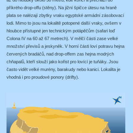
příkrého drop-offu (stěny). Na jižní špičce útesu na hraně
plata se nalézají zbytky vraku egyptské armádní zásobovací
lodi. Mimo to jsou na lokalitě potopené další vraky, ovšem v
hloubce přístupné jen technickým potápěčům (safari loď
Colona IV na 60 až 67 metrech). V mělčí části zase velké
množství převisů a jeskyněk. V horní části loví potravu hejna
červených bradáčů, nad drop-offem zas hejna modrých
chňapalů, kteří slouží jako kořist pro lovící je tuňáky. Jsou
často vidět velké murény, barakudy nebo kanici. Lokalita je
vhodná i pro proudové ponory (drifty).