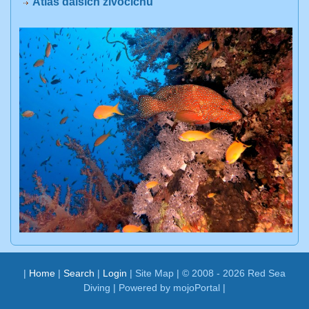
Atlas dalších živočichů
|
Home
|
Search
|
Login
|
Site Map
| © 2008 - 2026 Red Sea
Diving |
Powered by mojoPortal
|