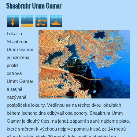
Shaabruhr Umm Gamar
Lokalita
Shaabruhr
Umm Gamar
je položená
poblíž
ostrova
Umm Gamar
a stejně
nazývané
potápěčské lokality. Většinou se na těchto dvou lokalitách
během jednoho dne odbývají oba ponory. Shaabruhr Umm
Gamar je dlouhý útes, na jehož západní straně najdeme plato,
které směrem k východu nejprve pomalu klesá ze 14 metrů
až do hloubky okolo 30 metrů, kde končí a přechází do